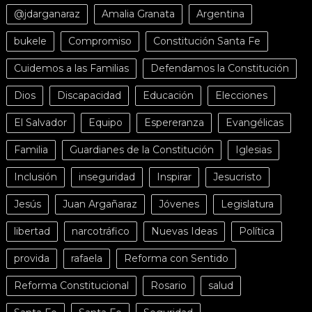
@jdarganaraz
Amalia Granata
Argentina
bukele
Compromiso
Constitución Santa Fe
Cuidemos a las Familias
Defendamos la Constitución
Dios
Discapacidad
Educación
Elecciones
El Salvador
Equipo
Espereranza
Evangélicas
Familia
Guardianes de la Constitución
Iglesias
Inclusión
inseguridad
Inspirar
Jesucristo
Jesús
Juan Argañaraz
Jóvenes
Legislatura
libertad
narcotráfico
Nuevas Ideas
Política
provida
rafaela
Reforma con Sentido
Reforma Constitucional
Rosario
salud