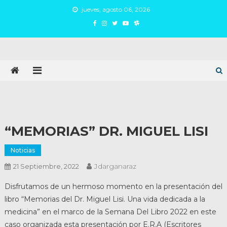
Skip
jueves, agosto 06, 2026
to
content
Juan Argañaraz
Partido Inspirar
“MEMORIAS” DR. MIGUEL LISI
Noticias
Jdarganaraz
21 Septiembre, 2022
Disfrutamos de un hermoso momento en la presentación del
libro “Memorias del Dr. Miguel Lisi. Una vida dedicada a la
medicina” en el marco de la Semana Del Libro 2022 en este
caso organizada esta presentación por E.R.A (Escritores