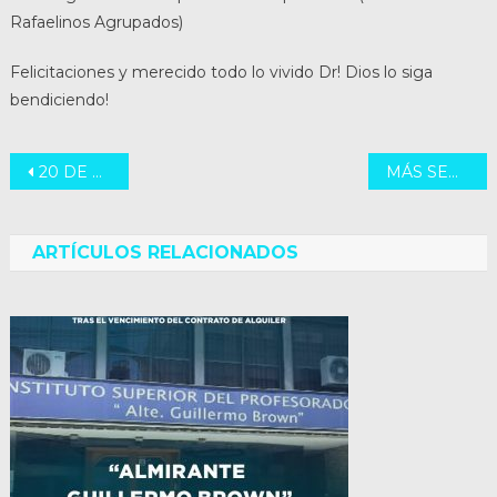
Rafaelinos Agrupados)
Felicitaciones y merecido todo lo vivido Dr! Dios lo siga
bendiciendo!
Navegación
20 DE SEPTIEMBRE DÍA DEL JUBILADO
MÁS SEGURIDAD EN LA CIUDAD DE SANTA FE
de
entradas
ARTÍCULOS RELACIONADOS