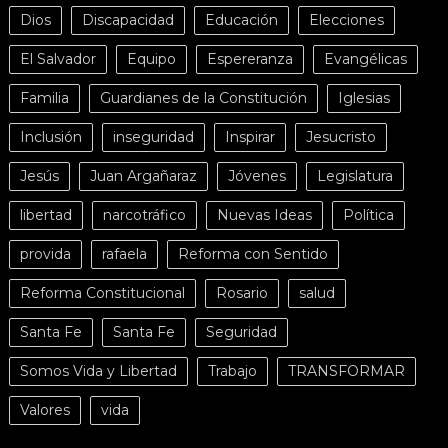
Dios
Discapacidad
Educación
Elecciones
El Salvador
Equipo
Espereranza
Evangélicas
Familia
Guardianes de la Constitución
Iglesias
Inclusión
inseguridad
Inspirar
Jesucristo
Jesús
Juan Argañaraz
Jóvenes
Legislatura
libertad
narcotráfico
Nuevas Ideas
Política
provida
rafaela
Reforma con Sentido
Reforma Constitucional
Rosario
salud
Santa Fe
Santa Fe
Seguridad
Somos Vida y Libertad
Trabajo
TRANSFORMAR
Valores
vida