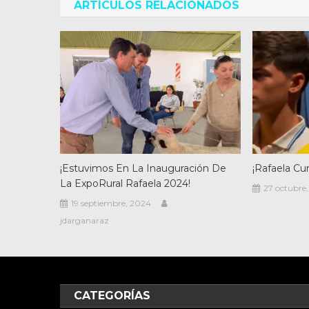
entradas
ARTÍCULOS RELACIONADOS
¡Rafaela Cu
¡Estuvimos En La Inauguración De
La ExpoRural Rafaela 2024!
27 octubre
19 septiembre, 2024
jdarganaraz
CATEGORÍAS