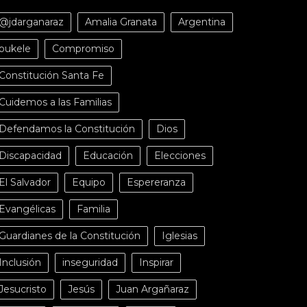
@jdarganaraz
Amalia Granata
Argentina
bukele
Compromiso
Constitución Santa Fe
Cuidemos a las Familias
Defendamos la Constitución
Dios
Discapacidad
Educación
Elecciones
El Salvador
Equipo
Espereranza
Evangélicas
Familia
Guardianes de la Constitución
Iglesias
Inclusión
inseguridad
Inspirar
Jesucristo
Jesús
Juan Argañaraz