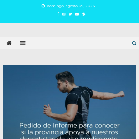
Skip
domingo, agosto 09, 2026
to
content
Juan Argañaraz
Partido Inspirar