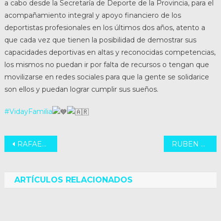
a cabo desde la Secretaría de Deporte de la Provincia, para el
acompañamiento integral y apoyo financiero de los
deportistas profesionales en los últimos dos años, atento a
que cada vez que tienen la posibilidad de demostrar sus
capacidades deportivas en altas y reconocidas competencias,
los mismos no puedan ir por falta de recursos o tengan que
movilizarse en redes sociales para que la gente se solidarice
son ellos y puedan lograr cumplir sus sueños.
#VidayFamilia
Navegación
RAFAELA EN SERIO
RUBEN RETAMAR Y MIGUEL HOFSTETTER *RECREO*
de
entradas
ARTÍCULOS RELACIONADOS