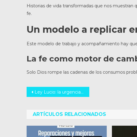
Historias de vida transformadas que nos muestran q
fe.
Un modelo a replicar en
Este modelo de trabajo y acompañamiento hay que re
La fe como motor de cam
Solo Dios rompe las cadenas de los consumos prob
Navegación
Ley Lucio: la urgencia de prevención y detección temprana de la violencia infantil
de
entradas
ARTÍCULOS RELACIONADOS