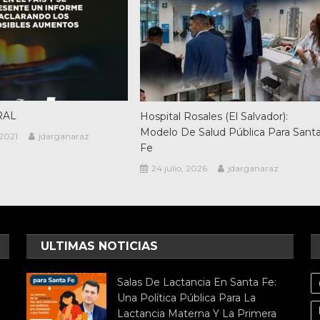
RAL
Hospital Rosales (El Salvador):
Modelo De Salud Pública Para Sant
2021
jdarganaraz
Fe
24 julio, 2026
jdarganaraz
ULTIMAS NOTICIAS
Salas De Lactancia En Santa Fe:
Una Política Pública Para La
Lactancia Materna Y La Primera