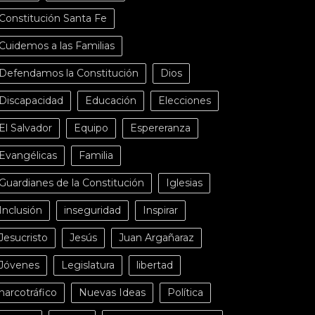
Constitución Santa Fe
Cuidemos a las Familias
Defendamos la Constitución
Dios
Discapacidad
Educación
Elecciones
El Salvador
Equipo
Espereranza
Evangélicas
Familia
Guardianes de la Constitución
Iglesias
Inclusión
inseguridad
Inspirar
Jesucristo
Jesús
Juan Argañaraz
Jóvenes
Legislatura
libertad
narcotráfico
Nuevas Ideas
Política