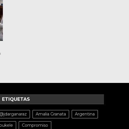
a
ETIQUETAS
@jdarganaraz
Amalia Granata
Argentina
bukele
Compromiso