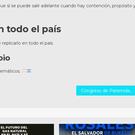
ue sí se puede salir adelante cuando hay contención, propósito 
 todo el país
plicarlo en todo el país.
bio
lemáticos.
Congreso de Paternidad en Rafaela: Declaración de Interés de la Cámara de Diputados impulsa valores familiares y fe