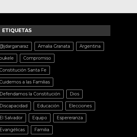
ETIQUETAS
@jdarganaraz
Amalia Granata
Argentina
bukele
Compromiso
Constitución Santa Fe
Cuidemos a las Familias
Defendamos la Constitución
Dios
Discapacidad
Educación
Elecciones
El Salvador
Equipo
Espereranza
Evangélicas
Familia