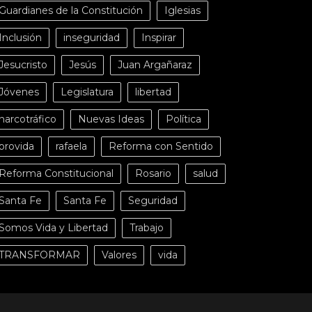
Guardianes de la Constitución
Iglesias
Inclusión
inseguridad
Inspirar
Jesucristo
Jesús
Juan Argañaraz
Jóvenes
Legislatura
libertad
narcotráfico
Nuevas Ideas
Política
provida
rafaela
Reforma con Sentido
Reforma Constitucional
Rosario
salud
Santa Fe
Santa Fe
Seguridad
Somos Vida y Libertad
Trabajo
TRANSFORMAR
Valores
vida