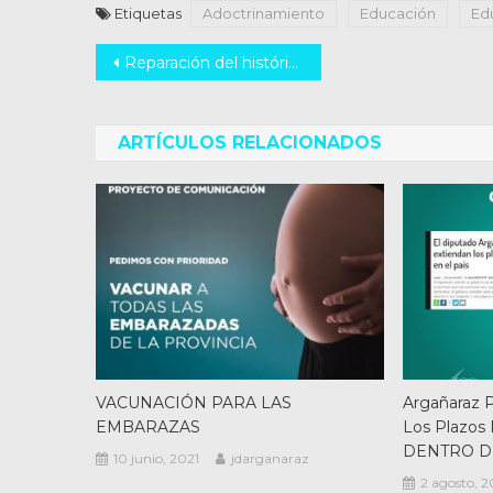
Etiquetas
Adoctrinamiento
Educación
Ed
Navegación
Reparación del histórico Puente Carretero SantaFe – Santotomé
de
entradas
ARTÍCULOS RELACIONADOS
VACUNACIÓN PARA LAS
Argañaraz 
EMBARAZAS
Los Plazos
DENTRO D
10 junio, 2021
jdarganaraz
2 agosto, 