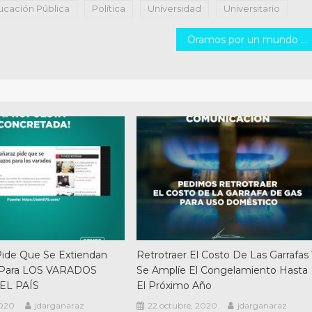
ucación Pública
Política
Universidad
Universitario
Oramos por un mundo sin guerras, donde triunfe la paz!
Pide Que Se Extiendan
Retrotraer El Costo De Las Garrafas
 Para LOS VARADOS
Se Amplíe El Congelamiento Hasta
EL PAÍS
El Próximo Año
2020
jdarganaraz
22 octubre, 2020
jdarganaraz