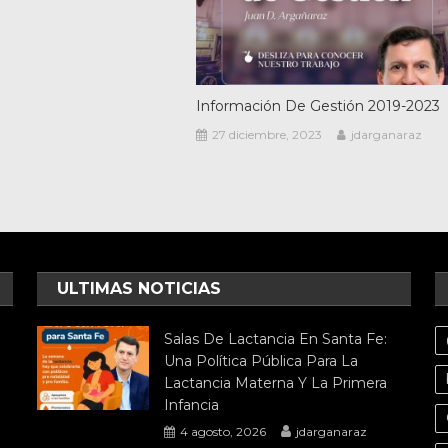
Información De Gestión 2019-2023
27 diciembre, 2023
jdarganaraz
ULTIMAS NOTICIAS
Salas De Lactancia En Santa Fe:
Una Política Pública Para La
Lactancia Materna Y La Primera
Infancia
4 agosto, 2026
jdarganaraz