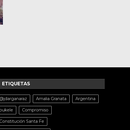
ETIQUETAS
@jdarganaraz
Amalia Granata
Argentina
bukele
Compromiso
Constitución Santa Fe