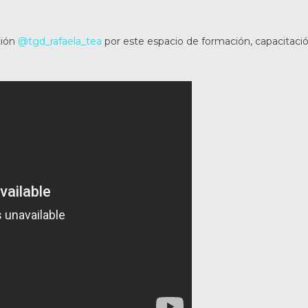
ción
@tgd_rafaela_tea
por este espacio de formación, capacitaci