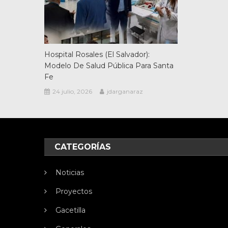
Hospital Rosales (El Salvador):
Modelo De Salud Pública Para Santa
Fe
24 julio, 2026
jdarganaraz
CATEGORÍAS
Noticias
Proyectos
Gacetilla