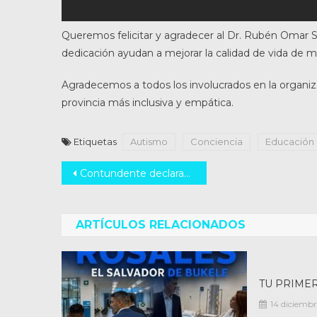
Queremos felicitar y agradecer al Dr. Rubén Omar S
dedicación ayudan a mejorar la calidad de vida de m
Agradecemos a todos los involucrados en la organiza
provincia más inclusiva y empática.
Etiquetas
Autismo
Conciencia
Educación
Navegación
Contundente declaración paraguaya por la vida y la familia en la OEA
de
entradas
ARTÍCULOS RELACIONADOS
TU PRIMER
14 diciembr