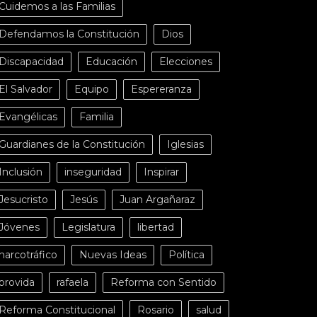
Cuidemos a las Familias
Defendamos la Constitución
Dios
Discapacidad
Educación
Elecciones
El Salvador
Equipo
Espereranza
Evangélicas
Familia
Guardianes de la Constitución
Iglesias
Inclusión
inseguridad
Inspirar
Jesucristo
Jesús
Juan Argañaraz
Jóvenes
Legislatura
libertad
narcotráfico
Nuevas Ideas
Política
provida
rafaela
Reforma con Sentido
Reforma Constitucional
Rosario
salud