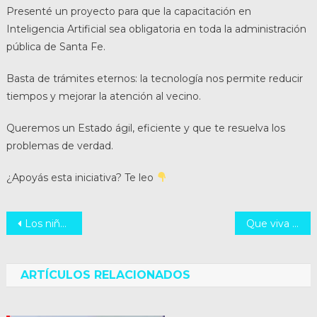
Presenté un proyecto para que la capacitación en
Inteligencia Artificial sea obligatoria en toda la administración
pública de Santa Fe.
Basta de trámites eternos: la tecnología nos permite reducir
tiempos y mejorar la atención al vecino.
Queremos un Estado ágil, eficiente y que te resuelva los
problemas de verdad.
¿Apoyás esta iniciativa? Te leo
Navegación
Los niños no deben ser sometidos a bloqueadores hormonales ni a tratamientos de transición de género.
Que viva la tradición!!!!
de
entradas
ARTÍCULOS RELACIONADOS