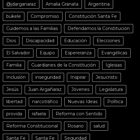
@jdarganaraz
Amalia Granata
Argentina
bukele
Compromiso
Constitución Santa Fe
Cuidemos a las Familias
Defendamos la Constitución
Dios
Discapacidad
Educación
Elecciones
El Salvador
Equipo
Espereranza
Evangélicas
Familia
Guardianes de la Constitución
Iglesias
Inclusión
inseguridad
Inspirar
Jesucristo
Jesús
Juan Argañaraz
Jóvenes
Legislatura
libertad
narcotráfico
Nuevas Ideas
Política
provida
rafaela
Reforma con Sentido
Reforma Constitucional
Rosario
salud
Santa Fe
Santa Fe
Seguridad