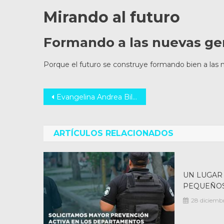
Mirando al futuro
Formando a las nuevas ge
Porque el futuro se construye formando bien a las
Navegación
Evangelina Andrea Billoud: Mujer Santafesina Destacada en Liderazgo Femenino
de
entradas
ARTÍCULOS RELACIONADOS
UN LUGAR
PEQUEÑO
28 diciemb