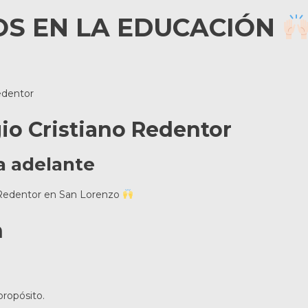
OS EN LA EDUCACIÓN
edentor
io Cristiano Redentor
a adelante
o Redentor en San Lorenzo
n
propósito.