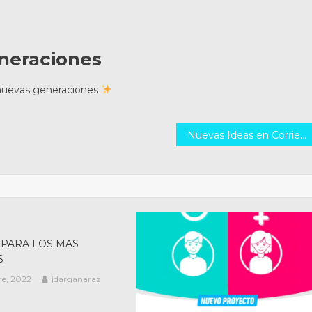
neraciones
 nuevas generaciones
Nuevas Ideas en Corrientes: Renovación Política y Compromiso
 PARA LOS MAS
S
re, 2022
jdarganaraz