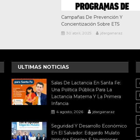
Campañas De Prevención Y
Concientización Sobre ETS
30 abril, 2025
jdarganaraz
ULTIMAS NOTICIAS
Salas De Lactancia En Santa Fe:
Una Política Pública Para La
Lactancia Materna Y La Primera
Infancia
4 agosto, 2026
jdarganaraz
Seguridad Y Desarrollo Económico
En El Salvador: Edgardo Mulato
Impulsa Empleo E Inversiones