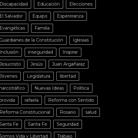
Discapacidad
Educación
Elecciones
El Salvador
Equipo
Espereranza
Evangélicas
Familia
Guardianes de la Constitución
Iglesias
Inclusión
inseguridad
Inspirar
Jesucristo
Jesús
Juan Argañaraz
Jóvenes
Legislatura
libertad
narcotráfico
Nuevas Ideas
Política
provida
rafaela
Reforma con Sentido
Reforma Constitucional
Rosario
salud
Santa Fe
Santa Fe
Seguridad
Somos Vida y Libertad
Trabajo