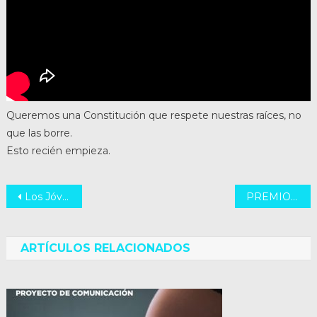
Queremos una Constitución que respete nuestras raíces, no
que las borre.
Esto recién empieza.
Navegación
Los Jóvenes de Inspirar llevamos nuestra voz a la Convención Constituyente.
PREMIOS VORLY EN ROSARIO!
de
entradas
ARTÍCULOS RELACIONADOS