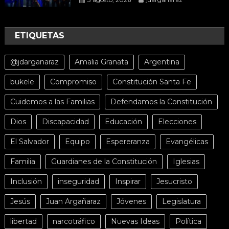
ETIQUETAS
@jdarganaraz
Amalia Granata
Argentina
bukele
Compromiso
Constitución Santa Fe
Cuidemos a las Familias
Defendamos la Constitución
Dios
Discapacidad
Educación
Elecciones
El Salvador
Equipo
Espereranza
Evangélicas
Familia
Guardianes de la Constitución
Iglesias
Inclusión
inseguridad
Inspirar
Jesucristo
Jesús
Juan Argañaraz
Jóvenes
Legislatura
libertad
narcotráfico
Nuevas Ideas
Política