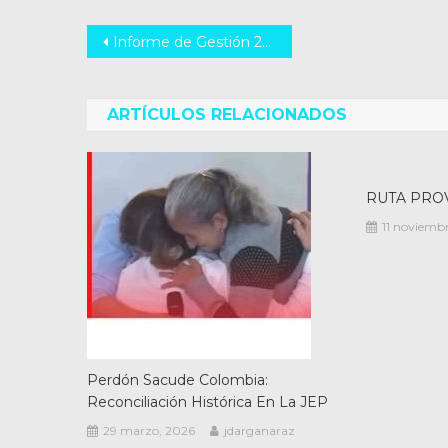
Navegación
Informe de Gestión 2025: Carlos Vottero refuerza lucha contra la inseguridad en Santa Fe
de
entradas
ARTÍCULOS RELACIONADOS
RUTA PROV
11 noviemb
Perdón Sacude Colombia:
Reconciliación Histórica En La JEP
29 marzo, 2026
jdarganaraz