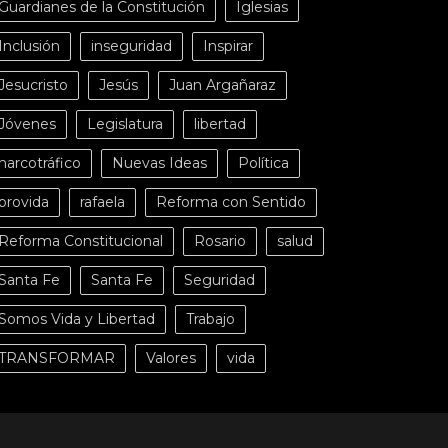
Guardianes de la Constitución
Iglesias
Inclusión
inseguridad
Inspirar
Jesucristo
Jesús
Juan Argañaraz
Jóvenes
Legislatura
libertad
narcotráfico
Nuevas Ideas
Política
provida
rafaela
Reforma con Sentido
Reforma Constitucional
Rosario
salud
Santa Fe
Santa Fe
Seguridad
Somos Vida y Libertad
Trabajo
TRANSFORMAR
Valores
vida