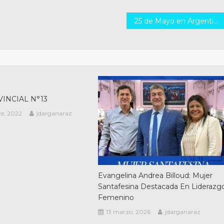
25 de Mayo en Argentina: Revolución de Mayo, Independencia y Primera Junta
INCIAL N°13
re, 2022
jdarganaraz
Evangelina Andrea Billoud: Mujer
Santafesina Destacada En Liderazg
Femenino
13 marzo, 2026
jdarganaraz