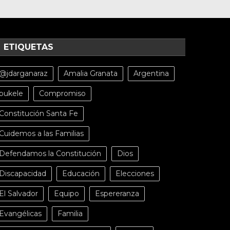
ETIQUETAS
@jdarganaraz
Amalia Granata
Argentina
bukele
Compromiso
Constitución Santa Fe
Cuidemos a las Familias
Defendamos la Constitución
Dios
Discapacidad
Educación
Elecciones
El Salvador
Equipo
Espereranza
Evangélicas
Familia