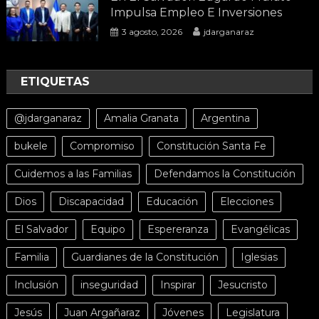
Impulsa Empleo E Inversiones
3 agosto, 2026
jdarganaraz
ETIQUETAS
@jdarganaraz
Amalia Granata
Argentina
bukele
Compromiso
Constitución Santa Fe
Cuidemos a las Familias
Defendamos la Constitución
Dios
Discapacidad
Educación
Elecciones
El Salvador
Equipo
Espereranza
Evangélicas
Familia
Guardianes de la Constitución
Iglesias
Inclusión
inseguridad
Inspirar
Jesucristo
Jesús
Juan Argañaraz
Jóvenes
Legislatura