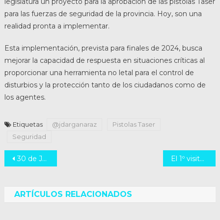
legislatura un proyecto para la aprobación de las pistolas Taser
para las fuerzas de seguridad de la provincia. Hoy, son una
realidad pronta a implementar.
Esta implementación, prevista para finales de 2024, busca
mejorar la capacidad de respuesta en situaciones críticas al
proporcionar una herramienta no letal para el control de
disturbios y la protección tanto de los ciudadanos como de
los agentes.
Etiquetas
@jdarganaraz
Pistolas Taser
Seguridad
Navegación
30 de Julio: Día Mundial Contra la Trata de Personas
El 1º visitamos con parte del equipo al Centro Comercial de Villa Gobernador Gálvez
de
entradas
ARTÍCULOS RELACIONADOS