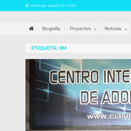
Skip
domingo, agosto 09, 2026
to
content
Juan Argañaraz
Partido Inspirar
Biografía
Proyectos
Noticias
ETIQUETA:
8M