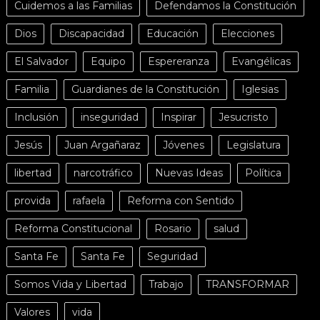
Cuidemos a las Familias
Defendamos la Constitución
Dios
Discapacidad
Educación
Elecciones
El Salvador
Equipo
Espereranza
Evangélicas
Familia
Guardianes de la Constitución
Iglesias
Inclusión
inseguridad
Inspirar
Jesucristo
Jesús
Juan Argañaraz
Jóvenes
Legislatura
libertad
narcotráfico
Nuevas Ideas
Política
provida
rafaela
Reforma con Sentido
Reforma Constitucional
Rosario
salud
Santa Fe
Santa Fe
Seguridad
Somos Vida y Libertad
Trabajo
TRANSFORMAR
Valores
vida