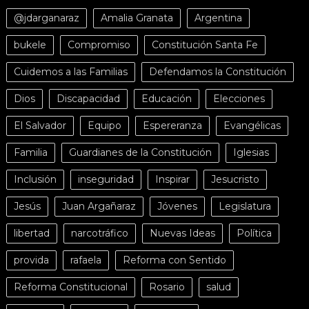
@jdarganaraz
Amalia Granata
Argentina
bukele
Compromiso
Constitución Santa Fe
Cuidemos a las Familias
Defendamos la Constitución
Dios
Discapacidad
Educación
Elecciones
El Salvador
Equipo
Espereranza
Evangélicas
Familia
Guardianes de la Constitución
Iglesias
Inclusión
inseguridad
Inspirar
Jesucristo
Jesús
Juan Argañaraz
Jóvenes
Legislatura
libertad
narcotráfico
Nuevas Ideas
Política
provida
rafaela
Reforma con Sentido
Reforma Constitucional
Rosario
salud