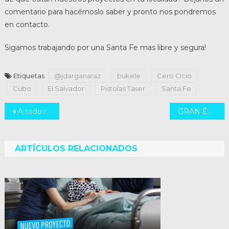
comentario para hacérnoslo saber y pronto nos pondremos
en contacto.
Sigamos trabajando por una Santa Fe mas libre y segura!
Etiquetas
@jdarganaraz
bukele
Cero Ocio
Cubo
El Salvador
Pistolas Taser
Santa Fe
Navegación
A todo ritmo en Bv. Roca
GRAN ÉXITO! #Inspirando2025“La economía que se viene”
de
entradas
ARTÍCULOS RELACIONADOS