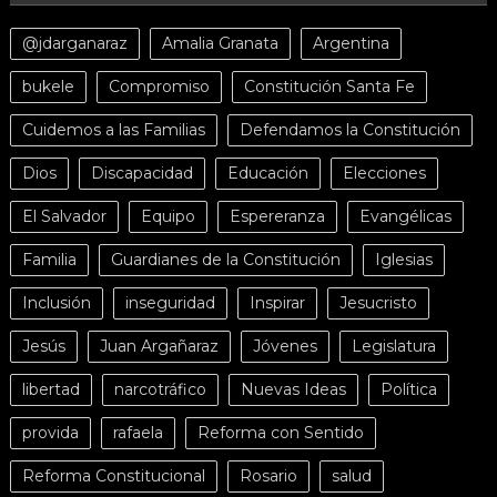
@jdarganaraz
Amalia Granata
Argentina
bukele
Compromiso
Constitución Santa Fe
Cuidemos a las Familias
Defendamos la Constitución
Dios
Discapacidad
Educación
Elecciones
El Salvador
Equipo
Espereranza
Evangélicas
Familia
Guardianes de la Constitución
Iglesias
Inclusión
inseguridad
Inspirar
Jesucristo
Jesús
Juan Argañaraz
Jóvenes
Legislatura
libertad
narcotráfico
Nuevas Ideas
Política
provida
rafaela
Reforma con Sentido
Reforma Constitucional
Rosario
salud