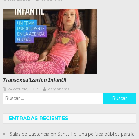
𝙏𝙧𝙖𝙣𝙨𝙚𝙭𝙪𝙖𝙡𝙞𝙯𝙖𝙘𝙞𝙤𝙣 𝙄𝙣𝙛𝙖𝙣𝙩𝙞𝙡
24 octubre, 2023
jdarganaraz
Buscar:
ENTRADAS RECIENTES
Salas de Lactancia en Santa Fe: una política pública para la