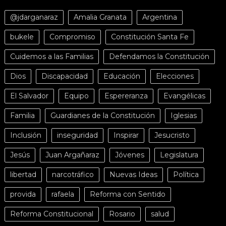
@jdarganaraz
Amalia Granata
Argentina
bukele
Compromiso
Constitución Santa Fe
Cuidemos a las Familias
Defendamos la Constitución
Dios
Discapacidad
Educación
Elecciones
El Salvador
Equipo
Espereranza
Evangélicas
Familia
Guardianes de la Constitución
Iglesias
Inclusión
inseguridad
Inspirar
Jesucristo
Jesús
Juan Argañaraz
Jóvenes
Legislatura
libertad
narcotráfico
Nuevas Ideas
Política
provida
rafaela
Reforma con Sentido
Reforma Constitucional
Rosario
salud