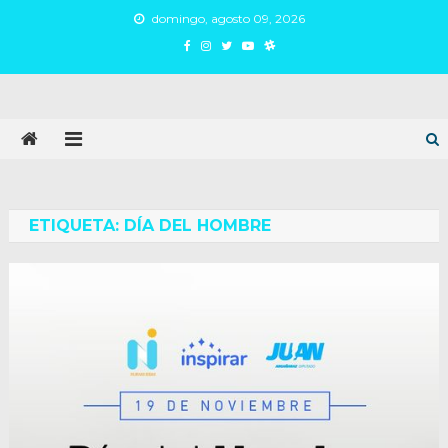
Skip
domingo, agosto 09, 2026
to
content
Juan Argañaraz
Partido Inspirar
ETIQUETA:
DÍA DEL HOMBRE