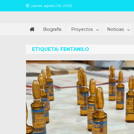
Skip
jueves, agosto 06, 2026
to
content
Juan Argañaraz
Partido Inspirar
Biografía
Proyectos
Noticias
ETIQUETA:
FENTANILO