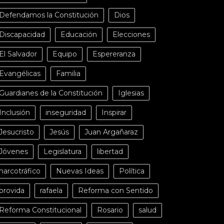
Defendamos la Constitución
Dios
Discapacidad
Educación
Elecciones
El Salvador
Equipo
Espereranza
Evangélicas
Familia
Guardianes de la Constitución
Iglesias
Inclusión
inseguridad
Inspirar
Jesucristo
Jesús
Juan Argañaraz
Jóvenes
Legislatura
libertad
narcotráfico
Nuevas Ideas
Política
provida
rafaela
Reforma con Sentido
Reforma Constitucional
Rosario
salud