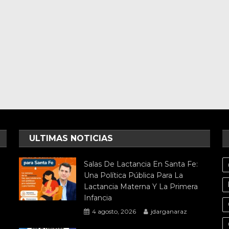
ULTIMAS NOTICIAS
Salas De Lactancia En Santa Fe:
Una Política Pública Para La
Lactancia Materna Y La Primera
Infancia
4 agosto, 2026
jdarganaraz