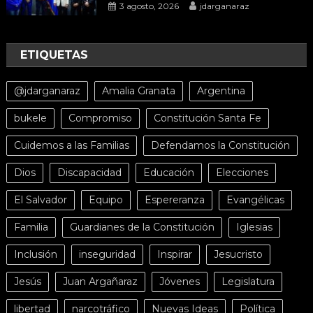
3 agosto, 2026
jdarganaraz
ETIQUETAS
@jdarganaraz
Amalia Granata
Argentina
bukele
Compromiso
Constitución Santa Fe
Cuidemos a las Familias
Defendamos la Constitución
Dios
Discapacidad
Educación
Elecciones
El Salvador
Equipo
Espereranza
Evangélicas
Familia
Guardianes de la Constitución
Iglesias
Inclusión
inseguridad
Inspirar
Jesucristo
Jesús
Juan Argañaraz
Jóvenes
Legislatura
libertad
narcotráfico
Nuevas Ideas
Política