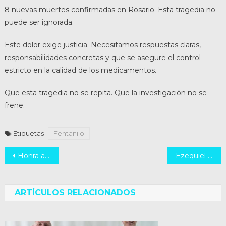
8 nuevas muertes confirmadas en Rosario. Esta tragedia no
puede ser ignorada.
Este dolor exige justicia. Necesitamos respuestas claras,
responsabilidades concretas y que se asegure el control
estricto en la calidad de los medicamentos.
Que esta tragedia no se repita. Que la investigación no se
frene.
Etiquetas
Fentanilo
Navegación
Honra al Padre de la Patria
Ezequiel Torres: Candidato a Diputado Nacional por nuestro espacio Nᴜᴇᴠᴀs Iᴅᴇᴀs
de
entradas
ARTÍCULOS RELACIONADOS