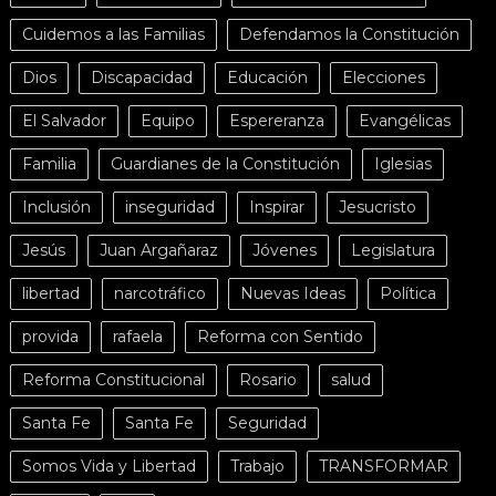
Cuidemos a las Familias
Defendamos la Constitución
Dios
Discapacidad
Educación
Elecciones
El Salvador
Equipo
Espereranza
Evangélicas
Familia
Guardianes de la Constitución
Iglesias
Inclusión
inseguridad
Inspirar
Jesucristo
Jesús
Juan Argañaraz
Jóvenes
Legislatura
libertad
narcotráfico
Nuevas Ideas
Política
provida
rafaela
Reforma con Sentido
Reforma Constitucional
Rosario
salud
Santa Fe
Santa Fe
Seguridad
Somos Vida y Libertad
Trabajo
TRANSFORMAR