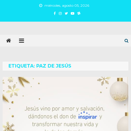
Skip
miércoles, agosto 05, 2026
to
content
Juan Argañaraz
Partido Inspirar
ETIQUETA:
PAZ DE JESÚS