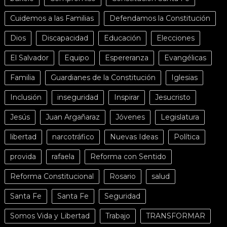
Cuidemos a las Familias
Defendamos la Constitución
Dios
Discapacidad
Educación
Elecciones
El Salvador
Equipo
Espereranza
Evangélicas
Familia
Guardianes de la Constitución
Iglesias
Inclusión
inseguridad
Inspirar
Jesucristo
Jesús
Juan Argañaraz
Jóvenes
Legislatura
libertad
narcotráfico
Nuevas Ideas
Política
provida
rafaela
Reforma con Sentido
Reforma Constitucional
Rosario
salud
Santa Fe
Santa Fe
Seguridad
Somos Vida y Libertad
Trabajo
TRANSFORMAR