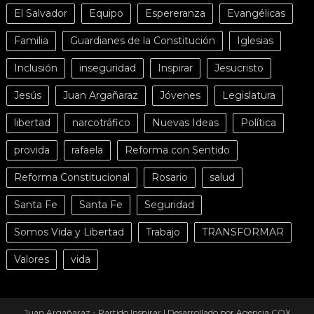
El Salvador
Equipo
Espereranza
Evangélicas
Familia
Guardianes de la Constitución
Iglesias
Inclusión
inseguridad
Inspirar
Jesucristo
Jesús
Juan Argañaraz
Jóvenes
Legislatura
libertad
narcotráfico
Nuevas Ideas
Política
provida
rafaela
Reforma con Sentido
Reforma Constitucional
Rosario
salud
Santa Fe
Santa Fe
Seguridad
Somos Vida y Libertad
Trabajo
TRANSFORMAR
Valores
vida
Juan Argañaraz - Partido Inspirar
|
Desarrollado por Agencia COX