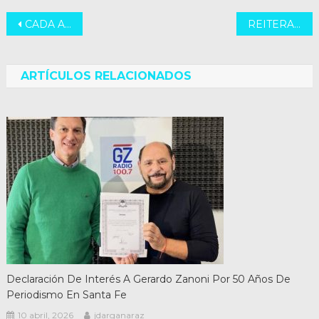
Navegación
CADA ARGENTINO NUESTRA PRIORIDAD
REITERADOS PAROS EN GUARDIAS PEDIÁTRICAS DE SANTA FE
de
entradas
ARTÍCULOS RELACIONADOS
Declaración De Interés A Gerardo Zanoni Por 50 Años De
Periodismo En Santa Fe
10 abril, 2026
jdarganaraz