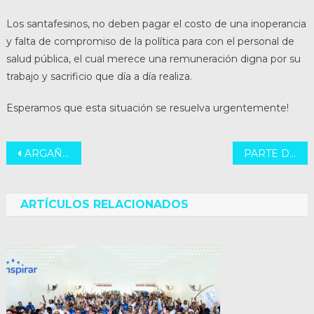
Los santafesinos, no deben pagar el costo de una inoperancia
y falta de compromiso de la política para con el personal de
salud pública, el cual merece una remuneración digna por su
trabajo y sacrificio que día a día realiza.
Esperamos que esta situación se resuelva urgentemente!
Navegación
ARGAÑARAZ PIDE NUEVAMENTE UNIFICAR LAS ELECCIONES
PARTE DE NUESTRO EQUIPO, MAURICIO TORRICO
de
entradas
ARTÍCULOS RELACIONADOS