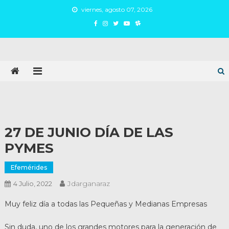
Skip
viernes, agosto 07, 2026
to
content
Juan Argañaraz
Partido Inspirar
27 DE JUNIO DÍA DE LAS
PYMES
Efemérides
Jdarganaraz
4 Julio, 2022
Muy feliz día a todas las Pequeñas y Medianas Empresas
Sin duda, uno de los grandes motores para la generación de