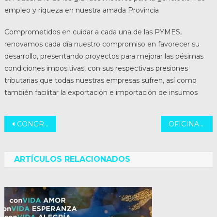
empleo y riqueza en nuestra amada Provincia
Comprometidos en cuidar a cada una de las PYMES,
renovamos cada día nuestro compromiso en favorecer su
desarrollo, presentando proyectos para mejorar las pésimas
condiciones impositivas, con sus respectivas presiones
tributarias que todas nuestras empresas sufren, así como
también facilitar la exportación e importación de insumos
Navegación
CONGRESO PROVINCIAL DE EDUCACION
OFICINA DE ANSES PARA EL TREBOL
de
entradas
ARTÍCULOS RELACIONADOS