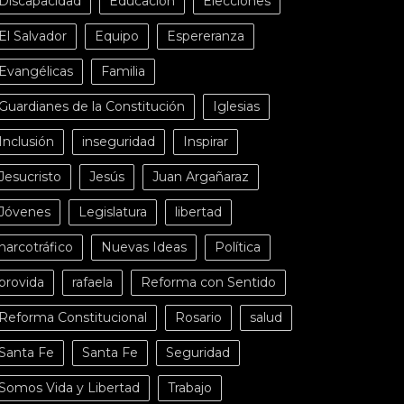
Discapacidad
Educación
Elecciones
El Salvador
Equipo
Espereranza
Evangélicas
Familia
Guardianes de la Constitución
Iglesias
Inclusión
inseguridad
Inspirar
Jesucristo
Jesús
Juan Argañaraz
Jóvenes
Legislatura
libertad
narcotráfico
Nuevas Ideas
Política
provida
rafaela
Reforma con Sentido
Reforma Constitucional
Rosario
salud
Santa Fe
Santa Fe
Seguridad
Somos Vida y Libertad
Trabajo