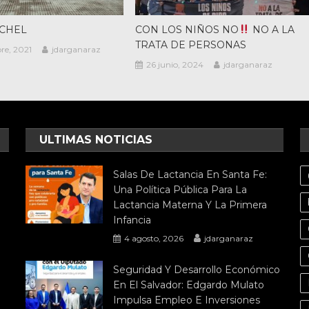
ICHEL
CON LOS NIÑOS NO
NO A LA
TRATA DE PERSONAS
re, 2021
jdarganaraz
26 junio, 2024
jdarganaraz
ULTIMAS NOTICIAS
Salas De Lactancia En Santa Fe:
Una Política Pública Para La
Lactancia Materna Y La Primera
Infancia
4 agosto, 2026
jdarganaraz
Seguridad Y Desarrollo Económico
En El Salvador: Edgardo Mulato
Impulsa Empleo E Inversiones