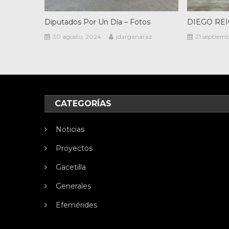
Diputados Por Un Día – Fotos
DIEGO RE
30 agosto, 2024
jdarganaraz
21 septiemb
CATEGORÍAS
Noticias
Proyectos
Gacetilla
Generales
Efemérides