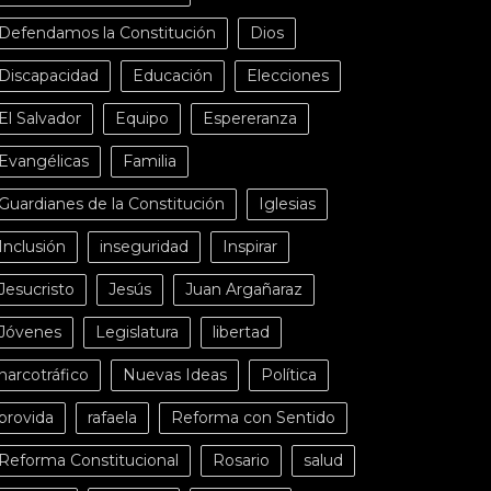
Defendamos la Constitución
Dios
Discapacidad
Educación
Elecciones
El Salvador
Equipo
Espereranza
Evangélicas
Familia
Guardianes de la Constitución
Iglesias
Inclusión
inseguridad
Inspirar
Jesucristo
Jesús
Juan Argañaraz
Jóvenes
Legislatura
libertad
narcotráfico
Nuevas Ideas
Política
provida
rafaela
Reforma con Sentido
Reforma Constitucional
Rosario
salud