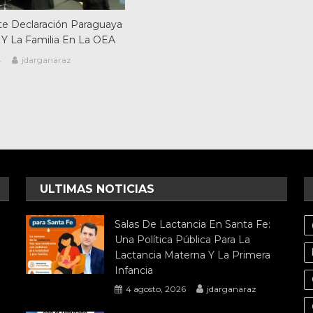
e Declaración Paraguaya
 Y La Familia En La OEA
4
jdarganaraz
ULTIMAS NOTICIAS
Salas De Lactancia En Santa Fe:
Una Política Pública Para La
Lactancia Materna Y La Primera
Infancia
4 agosto, 2026
jdarganaraz