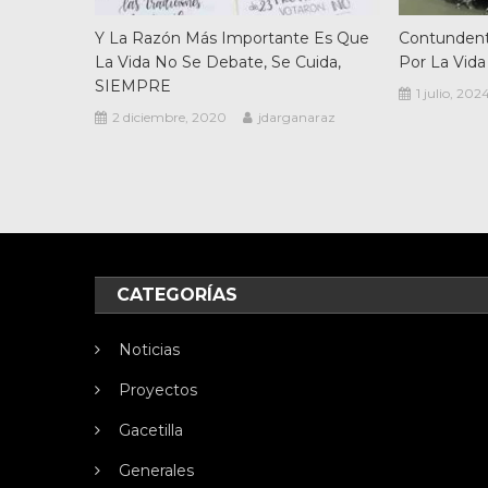
Y La Razón Más Importante Es Que
Contundent
La Vida No Se Debate, Se Cuida,
Por La Vida
SIEMPRE
1 julio, 202
2 diciembre, 2020
jdarganaraz
CATEGORÍAS
Noticias
Proyectos
Gacetilla
Generales