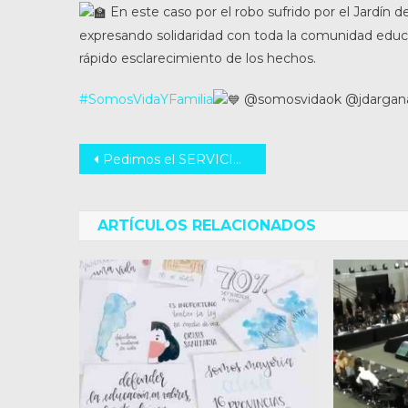
En este caso por el robo sufrido por el Jardín 
expresando solidaridad con toda la comunidad educa
rápido esclarecimiento de los hechos.
#SomosVidaYFamilia
@somosvidaok @jdarganar
Navegación
Pedimos el SERVICIO TRÁMITES DE DNI en Lehmann
de
entradas
ARTÍCULOS RELACIONADOS