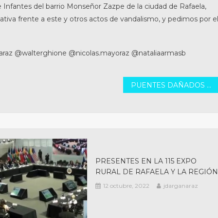
de Infantes del barrio Monseñor Zazpe de la ciudad de Rafaela,
tiva frente a este y otros actos de vandalismo, y pedimos por e
az @walterghione @nicolas.mayoraz @nataliaarmasb
PUENTES DAÑADOS EN EL NORTE SANTAFESINO
PRESENTES EN LA 115 EXPO
RURAL DE RAFAELA Y LA REGIÓ
12 octubre, 2022
jdarganaraz