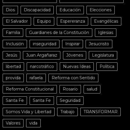
Dios
Discapacidad
Educación
Elecciones
El Salvador
Equipo
Espereranza
Evangélicas
Familia
Guardianes de la Constitución
Iglesias
Inclusión
inseguridad
Inspirar
Jesucristo
Jesús
Juan Argañaraz
Jóvenes
Legislatura
libertad
narcotráfico
Nuevas Ideas
Política
provida
rafaela
Reforma con Sentido
Reforma Constitucional
Rosario
salud
Santa Fe
Santa Fe
Seguridad
Somos Vida y Libertad
Trabajo
TRANSFORMAR
Valores
vida