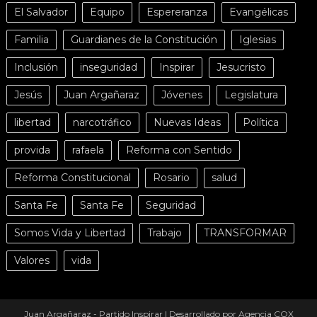
El Salvador
Equipo
Espereranza
Evangélicas
Familia
Guardianes de la Constitución
Iglesias
Inclusión
inseguridad
Inspirar
Jesucristo
Jesús
Juan Argañaraz
Jóvenes
Legislatura
libertad
narcotráfico
Nuevas Ideas
Política
provida
rafaela
Reforma con Sentido
Reforma Constitucional
Rosario
salud
Santa Fe
Santa Fe
Seguridad
Somos Vida y Libertad
Trabajo
TRANSFORMAR
Valores
vida
Juan Argañaraz - Partido Inspirar
|
Desarrollado por Agencia COX