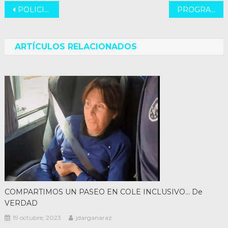
Navegación
POLICIAS DE SAUCE VIEJO
PROGRAMA SOCIAL NUTRICIONAL
de
entradas
ARTÍCULOS RELACIONADOS
COMPARTIMOS UN PASEO EN COLE INCLUSIVO… De
VERDAD
19 octubre, 2023
jdarganaraz