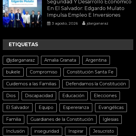
Seguridad Y Desarrollo Económico
En El Salvador: Edgardo Mulato
Impulsa Empleo E Inversiones
3 agosto, 2026
jdarganaraz
ETIQUETAS
@jdarganaraz
Amalia Granata
Argentina
bukele
Compromiso
Constitución Santa Fe
Cuidemos a las Familias
Defendamos la Constitución
Dios
Discapacidad
Educación
Elecciones
El Salvador
Equipo
Espereranza
Evangélicas
Familia
Guardianes de la Constitución
Iglesias
Inclusión
inseguridad
Inspirar
Jesucristo