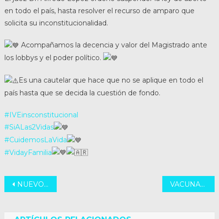
en todo el país, hasta resolver el recurso de amparo que
solicita su inconstitucionalidad.
Acompañamos la decencia y valor del Magistrado ante
los lobbys y el poder político.
Es una cautelar que hace que no se aplique en todo el
país hasta que se decida la cuestión de fondo.
#IVEinsconstitucional
#SiALas2Vidas
#CuidemosLaVida
#VidayFamilia
Navegación
NUEVO SAMCO EN PRESIDENTE ROCA
VACUNACIÓN PARA ODONTÓLOGOS
de