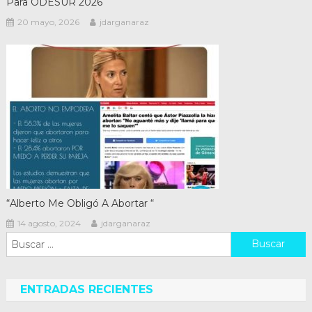
Para ODESUR 2026
20 mayo, 2026
jdarganaraz
“Alberto Me Obligó A Abortar “
14 agosto, 2024
jdarganaraz
Buscar:
ENTRADAS RECIENTES