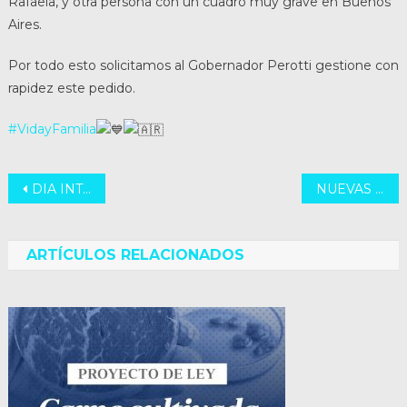
Rafaela, y otra persona con un cuadro muy grave en Buenos
Aires.
Por todo esto solicitamos al Gobernador Perotti gestione con
rapidez este pedido.
#VidayFamilia
Navegación
DIA INTERNACIONAL DEL CELIACO
NUEVAS MEDIDAS – DEPARTAMENTO CASTELLANOS
de
entradas
ARTÍCULOS RELACIONADOS