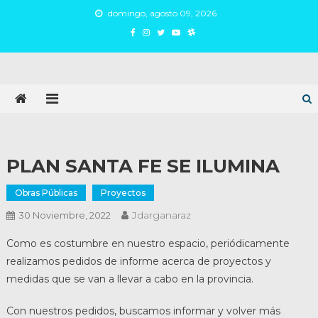
Skip
domingo, agosto 09, 2026
to
content
Juan Argañaraz
Partido Inspirar
PLAN SANTA FE SE ILUMINA
Obras Públicas
Proyectos
Jdarganaraz
30 Noviembre, 2022
Como es costumbre en nuestro espacio, periódicamente
realizamos pedidos de informe acerca de proyectos y
medidas que se van a llevar a cabo en la provincia.
Con nuestros pedidos, buscamos informar y volver más