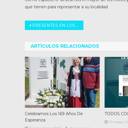
que tienen para representar a su localidad
Navegación
PRESENTES EN LOS RECLAMOS DEL PERSONAL DE SALUD DE RAFAELA
de
entradas
ARTÍCULOS RELACIONADOS
Celebramos Los 169 Años De
TODOS CO
Esperanza
10 mayo, 2