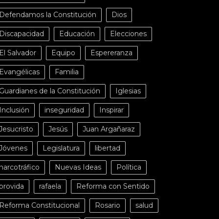
Defendamos la Constitución
Dios
Discapacidad
Educación
Elecciones
El Salvador
Equipo
Espereranza
Evangélicas
Familia
Guardianes de la Constitución
Iglesias
Inclusión
inseguridad
Inspirar
Jesucristo
Jesús
Juan Argañaraz
Jóvenes
Legislatura
libertad
narcotráfico
Nuevas Ideas
Política
provida
rafaela
Reforma con Sentido
Reforma Constitucional
Rosario
salud