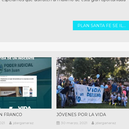
PLAN SANTA FE SE ILUMINA
N FRANCO
JÓVENES POR LA VIDA
021
jdarganaraz
30 marzo, 2021
jdarganaraz