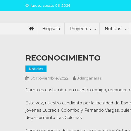
Skip
jueves, agosto 06, 2026
to
content
Juan Argañaraz
Partido Inspirar
Biografía
Proyectos
Noticias
RECONOCIMIENTO
Noticias
Jdarganaraz
30 Noviembre, 2022
Como es costumbre en nuestro equipo, reconocemos 
Esta vez, nuestro candidato por la localidad de Es
jóvenes Lucrecia Colombo y Fernando Vargas, quiene
departamento Las Colonias.
Como
espacio, le deseamos el mayor de los éxitos