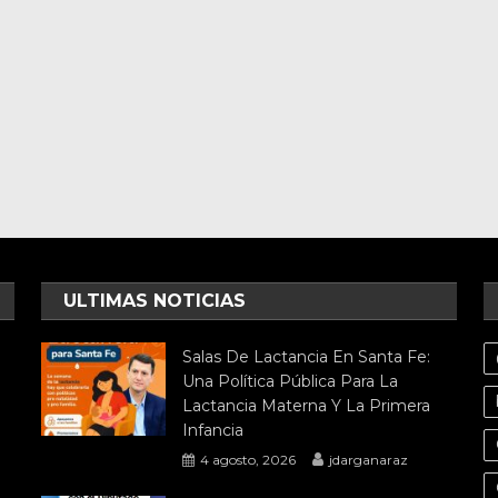
ULTIMAS NOTICIAS
Salas De Lactancia En Santa Fe:
Una Política Pública Para La
Lactancia Materna Y La Primera
Infancia
4 agosto, 2026
jdarganaraz