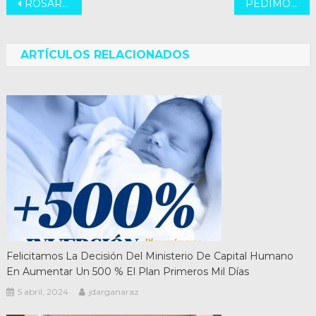
Navegación
ROSARIO – BARRIO ZONA SUR “LAS FLORES”
PEDIMOS APERTURA DE COMEDORES
de
entradas
ARTÍCULOS RELACIONADOS
Felicitamos La Decisión Del Ministerio De Capital Humano
En Aumentar Un 500 % El Plan Primeros Mil Días
5 abril, 2024
jdarganaraz