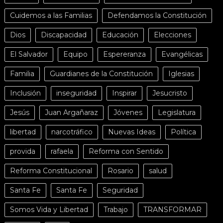
Cuidemos a las Familias
Defendamos la Constitución
Dios
Discapacidad
Educación
Elecciones
El Salvador
Equipo
Espereranza
Evangélicas
Familia
Guardianes de la Constitución
Iglesias
Inclusión
inseguridad
Inspirar
Jesucristo
Jesús
Juan Argañaraz
Jóvenes
Legislatura
libertad
narcotráfico
Nuevas Ideas
Política
provida
rafaela
Reforma con Sentido
Reforma Constitucional
Rosario
salud
Santa Fe
Santa Fe
Seguridad
Somos Vida y Libertad
Trabajo
TRANSFORMAR