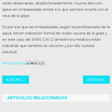
están observando, desafortunadamente, mucha afección
grave en embarazadas similar a lo que siempre ocurría con el
virus de la gripe.
Es por eso que las embarazadas, según los profesionales de la
salud, tienen indicación formal de recibir vacuna de la gripe y
en este caso del SARS CoV-2 también los médicos están
indicando que también se vacunen y por ello nuestra
solicitud.
#VidayFamilia
Navegación
REUNIÓN CON EL MINISTRO DE PRODUCCIÓN AGRICULTURA Y GANADERÍA
APOYAMOS AL JUEZ LÓPEZ
de
entradas
ARTÍCULOS RELACIONADOS