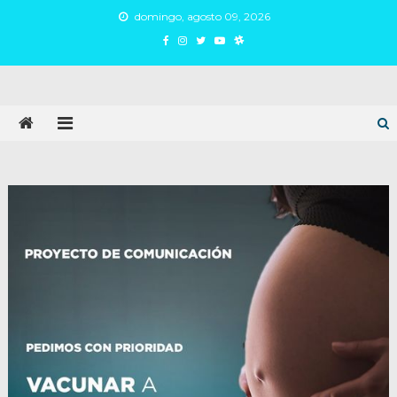
Skip
domingo, agosto 09, 2026
to
content
Juan Argañaraz
Partido Inspirar