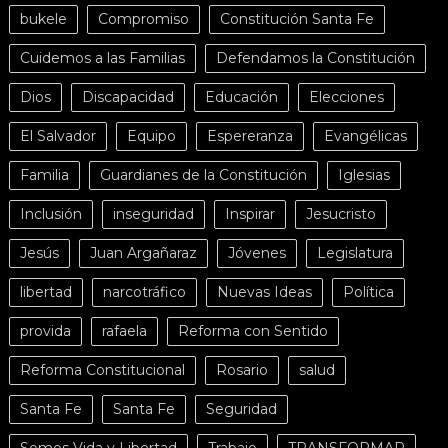
bukele
Compromiso
Constitución Santa Fe
Cuidemos a las Familias
Defendamos la Constitución
Dios
Discapacidad
Educación
Elecciones
El Salvador
Equipo
Espereranza
Evangélicas
Familia
Guardianes de la Constitución
Iglesias
Inclusión
inseguridad
Inspirar
Jesucristo
Jesús
Juan Argañaraz
Jóvenes
Legislatura
libertad
narcotráfico
Nuevas Ideas
Política
provida
rafaela
Reforma con Sentido
Reforma Constitucional
Rosario
salud
Santa Fe
Santa Fe
Seguridad
Somos Vida y Libertad
Trabajo
TRANSFORMAR