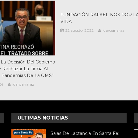
FUNDACIÓN RAFAELINOS POR L
VIDA
22 agosto, 2022
jdarganaraz
 La Decisión Del Gobierno
 Rechazar La Firma Al
e Pandemias De La OMS”
24
jdarganaraz
ULTIMAS NOTICIAS
Salas De Lactancia En Santa Fe: