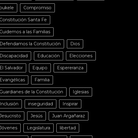
bukele
Compromiso
Constitución Santa Fe
Cuidemos a las Familias
Defendamos la Constitución
Dios
Discapacidad
Educación
Elecciones
El Salvador
Equipo
Espereranza
Evangélicas
Familia
Guardianes de la Constitución
Iglesias
Inclusión
inseguridad
Inspirar
Jesucristo
Jesús
Juan Argañaraz
Jóvenes
Legislatura
libertad