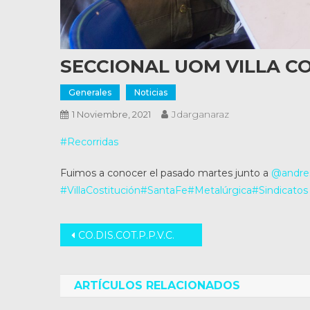
SECCIONAL UOM VILLA C
Generales
Noticias
Jdarganaraz
1 Noviembre, 2021
#Recorridas
Fuimos a conocer el pasado martes junto a
@andres
#VillaCostitución
#SantaFe
#Metalúrgica
#Sindicatos
Navegación
CO.DIS.COT.P.P.V.C.
de
entradas
ARTÍCULOS RELACIONADOS